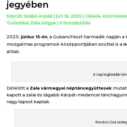
jegyében
Szerző:
Szabó Árpád
|
jún 16, 2025
|
Cikkek
,
Kézműves
Turisztika
,
Zala völgye
|
0 hozzászólás
június 15-én
, a GubancFeszt harmadik napján a
mozgalmas programok középpontjában ezúttal is a
n
álltak.
A nap legkisebb tán
Délelőtt a
Zala vármegyei néptáncegyüttesek
mutatt
kapott a zalai és tágabb Kárpát-medencei tánchagyom
nagy tapsot kaptak.
Kovács Lívia szal