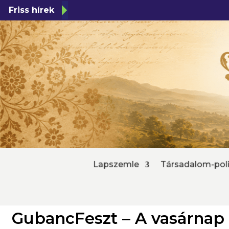
Friss hírek
Lapszemle
Társadalom-poli
GubancFeszt – A vasárnap 