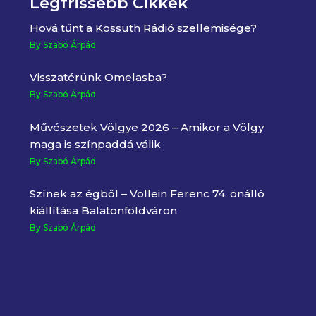
Legfrissebb Cikkek
Hová tűnt a Kossuth Rádió szellemisége?
By Szabó Árpád
Visszatérünk Omelasba?
By Szabó Árpád
Művészetek Völgye 2026 – Amikor a Völgy
maga is színpaddá válik
By Szabó Árpád
Színek az égből – Vollein Ferenc 74. önálló
kiállítása Balatonföldváron
By Szabó Árpád