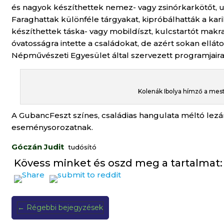
és nagyok készíthettek nemez- vagy zsinórkarkötőt, 
Faraghattak különféle tárgyakat, kipróbálhatták a kariká
készíthettek táska- vagy mobildíszt, kulcstartót mak
óvatosságra intette a családokat, de azért sokan ellá
Népművészeti Egyesület által szervezett programjaira
Kolenák Ibolya hímző a mes
A GubancFeszt színes, családias hangulata méltó lez
eseménysorozatnak.
Góczán Judit
tudósító
Kövess minket és oszd meg a tartalmat:
←
Régebbi bejegyzések