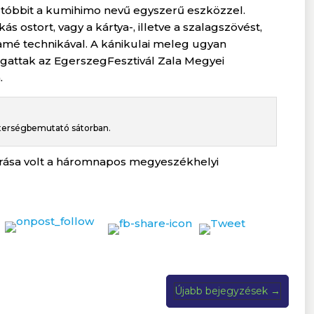
utóbbit a kumihimo nevű egyszerű eszközzel.
s ostort, vagy a kártya-, illetve a szalagszövést,
ramé technikával. A kánikulai meleg ugyan
togattak az EgerszegFesztivál Zala Megyei
.
terségbemutató sátorban.
árása volt a háromnapos megyeszékhelyi
Újabb bejegyzések
→