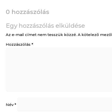
0 hozzászólás
Egy hozzászólás elküldése
Az e-mail címet nem tesszük közzé.
A kötelező mező
Hozzászólás
*
Név
*