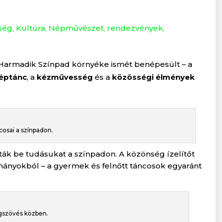
ség
,
Kultúra
,
Népművészet
,
rendezvények
,
 Harmadik Színpad környéke ismét benépesült – a
éptánc
, a
kézművesség
és a
közösségi élmények
cosai a színpadon.
ák be tudásukat a színpadon. A közönség ízelítőt
ányokból – a gyermek és felnőtt táncosok egyaránt
agszövés közben.