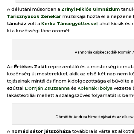
A délutáni műsorban a
Zrínyi Miklós Gimnázium
tanuló
Tarisznyások Zenekar
muzsikája hozta el a népzene 
táncház
volt a
Kerka Táncegyüttessel
,
ahol kicsik és
ki a közösségi tánc örömét.
Pannonia csipkecsodák Román An
Az
Értékes Zalát
reprezentáló és a mesterségbemutató 
közönség új mesterekkel, akik az első két nap nem k
tojásainak mintái és finom kidolgozottsága elbűvölt
ezúttal
Domján Zsuzsanna
és
Kolenák Ibolya
vezette 
lakástextíliái mellett a szalagszövés folyamatát is be
Dömötör Andrea hímestojásai és az elkes
A
nomád sátor játszóháza
továbbra is várta az alkotn