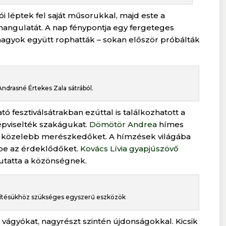
i léptek fel saját műsorukkal, majd este a
hangulatát. A nap fénypontja egy fergeteges
 nagyok együtt rophatták – sokan először próbálták
drasné Értekes Zala sátrából.
fesztiválsátrakban ezúttal is találkozhatott a
épviselték szakágukat.
Dömötör Andrea
hímes
e a közelebb merészkedőket. A hímzések világába
be az érdeklődőket.
Kovács Lívia gyapjúszövő
mutatta a közönségnek.
zítésükhöz szükséges egyszerű eszközök
i vágyókat, nagyrészt szintén újdonságokkal. Kicsik