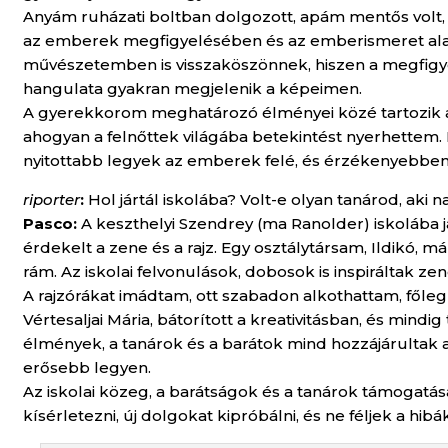
Anyám ruházati boltban dolgozott, apám mentős volt, 
az emberek megfigyelésében és az emberismeret alap
művészetemben is visszaköszönnek, hiszen a megfigy
hangulata gyakran megjelenik a képeimen.
A gyerekkorom meghatározó élményei közé tartozik a ba
ahogyan a felnőttek világába betekintést nyerhettem.
nyitottabb legyek az emberek felé, és érzékenyebben 
riporte
r
:
Hol jártál iskolába? Volt-e olyan tanárod, aki n
Pasco:
A keszthelyi Szendrey (ma Ranolder) iskolába 
érdekelt a zene és a rajz. Egy osztálytársam, Ildikó, m
rám. Az iskolai felvonulások, dobosok is inspiráltak zen
A rajzórákat imádtam, ott szabadon alkothattam, főleg
Vértesaljai Mária, bátorított a kreativitásban, és mindig
élmények, a tanárok és a barátok mind hozzájárultak 
erősebb legyen.
Az iskolai közeg, a barátságok és a tanárok támogatá
kísérletezni, új dolgokat kipróbálni, és ne féljek a hibák