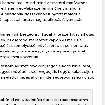
eri kapcsolatok mind-mind visszatérő motívumok
, hanem egyfajta szellemi műhely is, ahol a
 A pandémia időszakában is nyitott maradt a
ől tapasztalhatták meg az alkotás folyamatát,
nem párbeszéd a világgal. Hite szerint az alkotás
, és cserébe szeretetet kapjon vissza. Ez a
egessé és személyessé művészetét. Képei nemcsak
lékek lenyomatai – egy olyan világba engednek
ezdüléseit közvetítik.
estőművészeti tevékenységét, alkotói hitvallását,
 egyes művéből árad. Engedjük, hogy elkalauzoljon
an életforma, és ahol minden ecsetvonás egy újabb
 én idillinek. Klasszikus festői gondolat. Nincs benne semmi