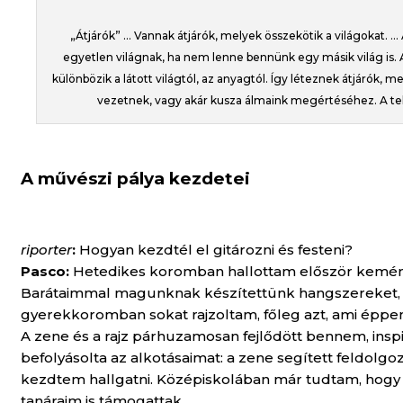
„Átjárók” … Vannak átjárók, melyek összekötik a világokat. 
egyetlen világnak, ha nem lenne bennünk egy másik világ is.
különbözik a látott világtól, az anyagtól. Így léteznek átjárók, 
vezetnek, vagy akár kusza álmaink megértéséhez. A telj
A művészi pálya kezdetei
riporter
:
Hogyan kezdtél el gitározni és festeni?
Pasco:
Hetedikes koromban hallottam először kemény 
Barátaimmal magunknak készítettünk hangszereket, ze
gyerekkoromban sokat rajzoltam, főleg azt, ami éppen
A zene és a rajz párhuzamosan fejlődött bennem, inspi
befolyásolta az alkotásaimat: a zene segített feldolg
kezdtem hallgatni. Középiskolában már tudtam, hogy
tanáraim is támogattak.