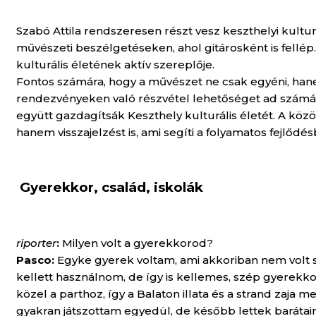
Szabó Attila rendszeresen részt vesz keszthelyi kul
művészeti beszélgetéseken, ahol gitárosként is fellé
kulturális életének aktív szereplője.
Fontos számára, hogy a művészet ne csak egyéni, hane
rendezvényeken való részvétel lehetőséget ad számá
együtt gazdagítsák Keszthely kulturális életét. A közö
hanem visszajelzést is, ami segíti a folyamatos fejlődé
Gyerekkor, család, iskolák
riporter
:
Milyen volt a gyerekkorod?
Pasco:
Egyke gyerek voltam, ami akkoriban nem volt s
kellett használnom, de így is kellemes, szép gyerekko
közel a parthoz, így a Balaton illata és a strand zaja
gyakran játszottam egyedül, de később lettek barátaim