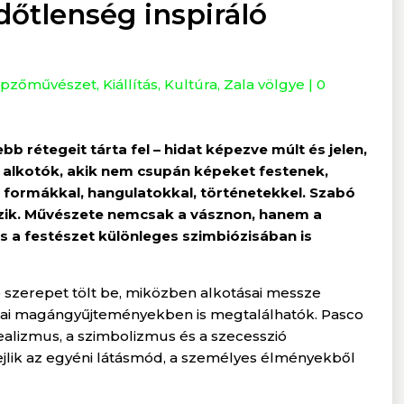
dőtlenség inspiráló
pzőművészet
,
Kiállítás
,
Kultúra
,
Zala völgye
|
0
b rétegeit tárta fel – hidat képezve múlt és jelen,
 alkotók, akik nem csupán képeket festenek,
formákkal, hangulatokkal, történetekkel. Szabó
ozik. Művészete nemcsak a vásznon, hanem a
s a festészet különleges szimbiózisában is
 szerepet tölt be, miközben alkotásai messze
pai magángyűjteményekben is megtalálhatók. Pasco
alizmus, a szimbolizmus és a szecesszió
lik az egyéni látásmód, a személyes élményekből