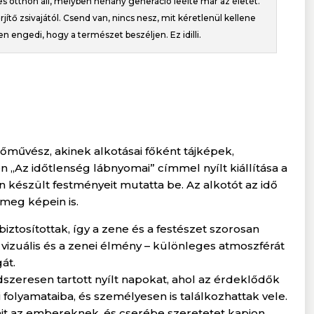
s otthon áll, melyben néhány generáció leélte már az életét.
őrjítő zsivajától. Csend van, nincs nesz, mit kéretlenül kellene
n engedi, hogy a természet beszéljen. Ez idilli.
őművész, akinek alkotásai főként tájképek,
 „Az időtlenség lábnyomai” címmel nyílt kiállítása a
n készült festményeit mutatta be. Az alkotót az idő
 meg képein is.
biztosítottak, így a zene és a festészet szorosan
izuális és a zenei élmény – különleges atmoszférát
gát.
szeresen tartott nyílt napokat, ahol az érdeklődők
 folyamataiba, és személyesen is találkozhattak vele.
amit az embereknek, és cserébe szeretetet kapjon