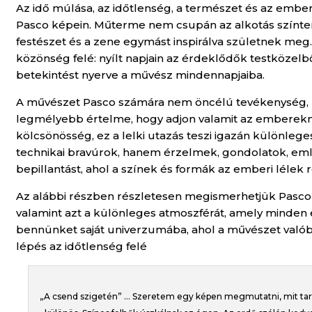
Az idő múlása, az időtlenség, a természet és az emb
Pasco képein. Műterme nem csupán az alkotás színtere
festészet és a zene egymást inspirálva születnek meg.
közönség felé: nyílt napjain az érdeklődők testközelb
betekintést nyerve a művész mindennapjaiba.
A művészet Pasco számára nem öncélú tevékenység, ha
legmélyebb értelme, hogy adjon valamit az embereknek
kölcsönösség, ez a lelki utazás teszi igazán különl
technikai bravúrok, hanem érzelmek, gondolatok, em
bepillantást, ahol a színek és formák az emberi lélek r
Az alábbi részben részletesen megismerhetjük Pasco f
valamint azt a különleges atmoszférát, amely minden
bennünket saját univerzumába, ahol a művészet valób
lépés az időtlenség felé
„A csend szigetén” … Szeretem egy képen megmutatni, mit tartok