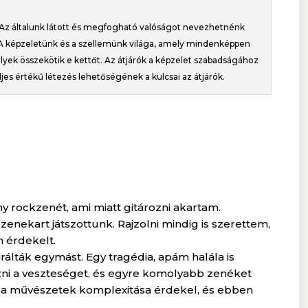
… Az általunk látott és megfogható valóságot nevezhetnénk
 A képzeletünk és a szellemünk világa, amely mindenképpen
melyek összekötik e kettőt. Az átjárók a képzelet szabadságához
es értékű létezés lehetőségének a kulcsai az átjárók.
rockzenét, ami miatt gitározni akartam.
nekart játszottunk. Rajzolni mindig is szerettem,
 érdekelt.
rálták egymást. Egy tragédia, apám halála is
ozni a veszteséget, és egyre komolyabb zenéket
 a művészetek komplexitása érdekel, és ebben