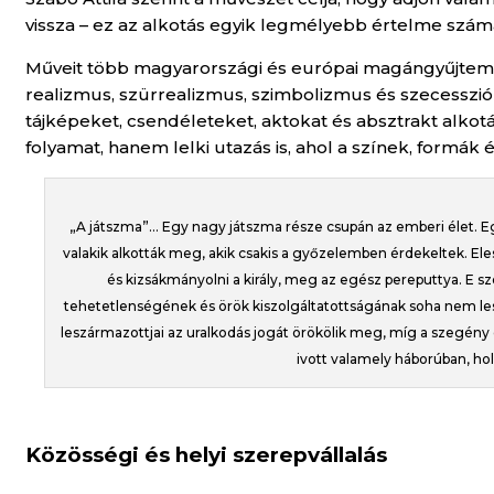
vissza – ez az alkotás egyik legmélyebb értelme szám
Műveit több magyarországi és európai magángyűjtemén
realizmus, szürrealizmus, szimbolizmus és szecesszió
tájképeket, csendéleteket, aktokat és absztrakt alkot
folyamat, hanem lelki utazás is, ahol a színek, formá
„A játszma”… Egy nagy játszma része csupán az emberi élet. Eg
valakik alkották meg, akik csakis a győzelemben érdekeltek. Eles
és kizsákmányolni a király, meg az egész pereputtya. E
tehetetlenségének és örök kiszolgáltatottságának soha nem les
leszármazottjai az uralkodás jogát örökölik meg, míg a szegé
ivott valamely háborúban, hol 
Közösségi és helyi szerepvállalás