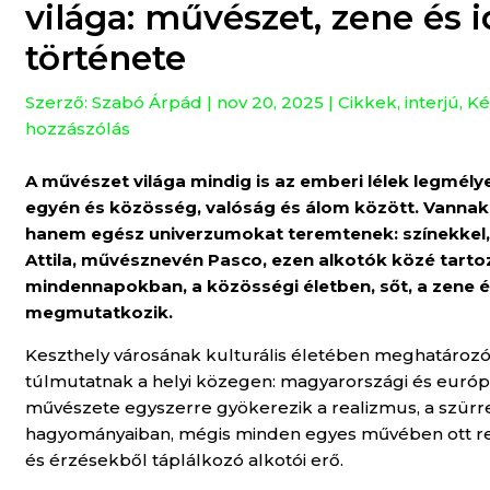
világa: művészet, zene és i
története
Szerző:
Szabó Árpád
|
nov 20, 2025
|
Cikkek
,
interjú
,
Ké
hozzászólás
A művészet világa mindig is az emberi lélek legmélyeb
egyén és közösség, valóság és álom között. Vannak
hanem egész univerzumokat teremtenek: színekkel, 
Attila, művésznevén Pasco, ezen alkotók közé tart
mindennapokban, a közösségi életben, sőt, a zene é
megmutatkozik.
Keszthely városának kulturális életében meghatározó
túlmutatnak a helyi közegen: magyarországi és euró
művészete egyszerre gyökerezik a realizmus, a szürre
hagyományaiban, mégis minden egyes művében ott rej
és érzésekből táplálkozó alkotói erő.