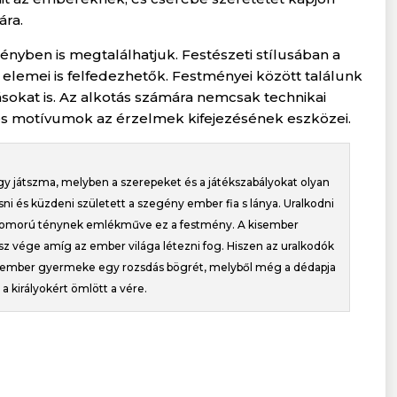
ára.
yben is megtalálhatjuk. Festészeti stílusában a
 elemei is felfedezhetők. Festményei között találunk
ásokat is. Az alkotás számára nemcsak technikai
k és motívumok az érzelmek kifejezésének eszközei.
y játszma, melyben a szerepeket és a játékszabályokat olyan
ni és küzdeni született a szegény ember fia s lánya. Uralkodni
 szomorú ténynek emlékműve ez a festmény. A kisember
z vége amíg az ember világa létezni fog. Hiszen az uralkodók
ny ember gyermeke egy rozsdás bögrét, melyből még a dédapja
a királyokért ömlött a vére.