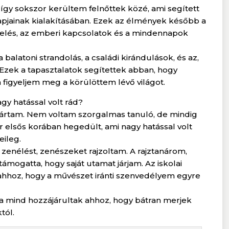
így sokszor kerültem felnőttek közé, ami segített
jainak kialakításában. Ezek az élmények később a
elés, az emberi kapcsolatok és a mindennapok
latoni strandolás, a családi kirándulások, és az,
 Ezek a tapasztalatok segítettek abban, hogy
figyeljem meg a körülöttem lévő világot.
agy hatással volt rád?
jártam. Nem voltam szorgalmas tanuló, de mindig
ár elsős korában hegedült, ami nagy hatással volt
eileg.
 zenélést, zenészeket rajzoltam. A rajztanárom,
 támogatta, hogy saját utamat járjam. Az iskolai
ahhoz, hogy a művészet iránti szenvedélyem egyre
sa mind hozzájárultak ahhoz, hogy bátran merjek
tól.