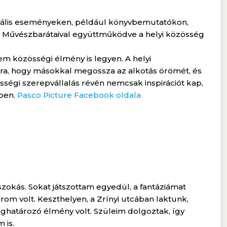
turális eseményeken, például könyvbemutatókon,
p. Művészbarátaival együttműködve a helyi közösség
m közösségi élmény is legyen. A helyi
ra, hogy másokkal megossza az alkotás örömét, és
sségi szerepvállalás révén nemcsak inspirációt kap,
sben.
Pasco Picture Facebook oldala
zokás. Sokat játszottam egyedül, a fantáziámat
rom volt. Keszthelyen, a Zrínyi utcában laktunk,
 meghatározó élmény volt. Szüleim dolgoztak, így
 is.