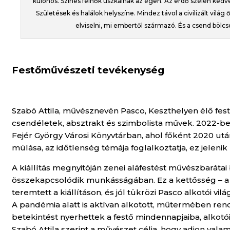
különös. Színes felhők úszkálnak az égen. Az erdő szélén kedve
Születések és halálok helyszíne. Mindez távol a civilizált világ 
elviselni, mi embertől származó. És a csend bölcse
Festőművészeti tevékenység
Szabó Attila, művésznevén Pasco, Keszthelyen élő fest
csendéletek, absztrakt és szimbolista művek. 2022-ben
Fejér György Városi Könyvtárban, ahol főként 2020 utá
múlása, az időtlenség témája foglalkoztatja, ez jelenik
A kiállítás megnyitóján zenei aláfestést művészbarátai 
összekapcsolódik munkásságában. Ez a kettősség – a v
teremtett a kiállításon, és jól tükrözi Pasco alkotói vilá
A pandémia alatt is aktívan alkotott, műtermében rend
betekintést nyerhettek a festő mindennapjaiba, alkotói
Szabó Attila szerint a művészet célja, hogy adjon val