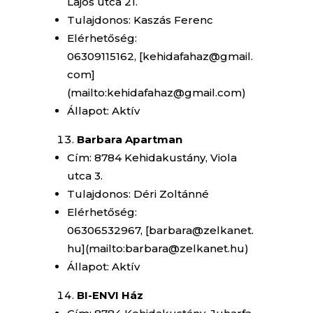
Lajos utca 21.
Tulajdonos: Kaszás Ferenc
Elérhetőség:
06309115162, [kehidafahaz@gmail.
com]
(mailto:kehidafahaz@gmail.com)
Állapot: Aktív
Barbara Apartman
Cím: 8784 Kehidakustány, Viola
utca 3.
Tulajdonos: Déri Zoltánné
Elérhetőség:
06306532967, [barbara@zelkanet.
hu](mailto:barbara@zelkanet.hu)
Állapot: Aktív
BI-ENVI Ház