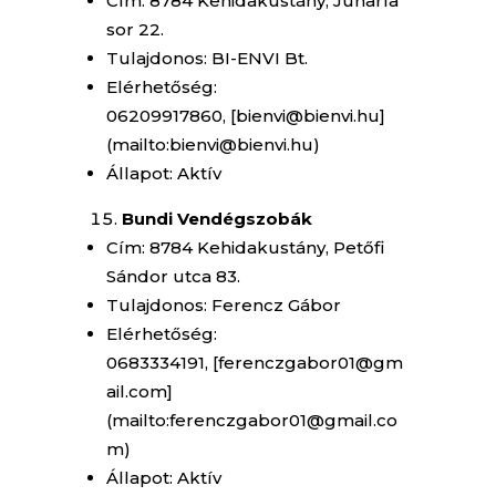
Cím: 8784 Kehidakustány, Juharfa
sor 22.
Tulajdonos: BI-ENVI Bt.
Elérhetőség:
06209917860, [bienvi@bienvi.hu]
(mailto:bienvi@bienvi.hu)
Állapot: Aktív
Bundi Vendégszobák
Cím: 8784 Kehidakustány, Petőfi
Sándor utca 83.
Tulajdonos: Ferencz Gábor
Elérhetőség:
0683334191, [ferenczgabor01@gm
ail.com]
(mailto:ferenczgabor01@gmail.co
m)
Állapot: Aktív