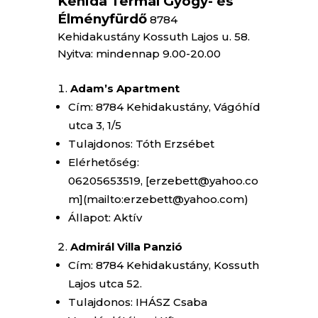
Kehida Termál Gyógy- és
Élményfürdő
8784
Kehidakustány Kossuth Lajos u. 58.
Nyitva: mindennap 9.00-20.00
Adam’s Apartment
Cím: 8784 Kehidakustány, Vágóhíd
utca 3, 1/5
Tulajdonos: Tóth Erzsébet
Elérhetőség:
06205653519, [erzebett@yahoo.co
m](mailto:erzebett@yahoo.com)
Állapot: Aktív
Admirál Villa Panzió
Cím: 8784 Kehidakustány, Kossuth
Lajos utca 52.
Tulajdonos: IHÁSZ Csaba