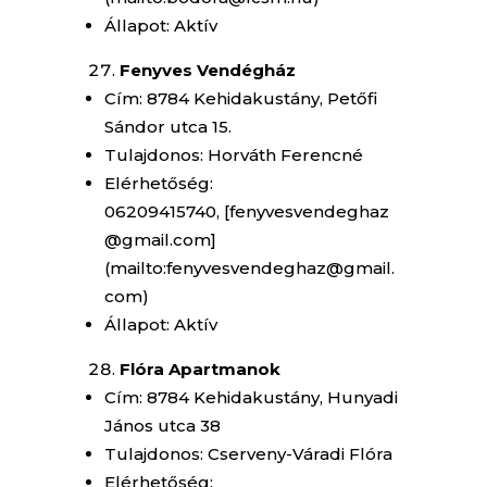
Állapot: Aktív
Fenyves Vendégház
Cím: 8784 Kehidakustány, Petőfi
Sándor utca 15.
Tulajdonos: Horváth Ferencné
Elérhetőség:
06209415740, [fenyvesvendeghaz
@gmail.com]
(mailto:fenyvesvendeghaz@gmail.
com)
Állapot: Aktív
Flóra Apartmanok
Cím: 8784 Kehidakustány, Hunyadi
János utca 38
Tulajdonos: Cserveny-Váradi Flóra
Elérhetőség: