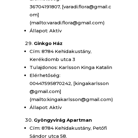
36704191807, [varadi.flora@gmail.c
om]
(mailto:varadi.flora@gmail.com)
Állapot: Aktív
Ginkgo Ház
Cím: 8784 Kehidakustány,
Kerékdomb utca 3
Tulajdonos: Karlsson Kinga Katalin
Elérhetőség:
00447595870242, [kingakarlsson
@gmail.com]
(mailto:kingakarlsson@gmail.com)
Állapot: Aktív
Gyöngyvirág Apartman
Cím: 8784 Kehidakustány, Petőfi
Sándor utca 58.