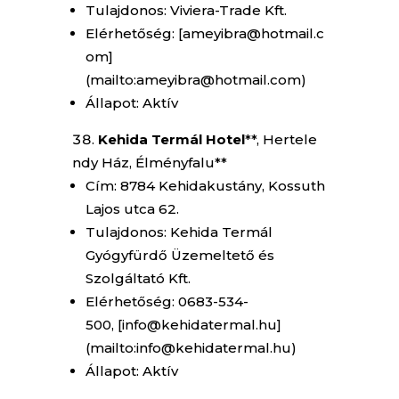
Tulajdonos: Viviera-Trade Kft.
Elérhetőség: [ameyibra@hotmail.c
om]
(mailto:ameyibra@hotmail.com)
Állapot: Aktív
Kehida Termál Hotel
**, Hertele
ndy Ház, Élményfalu**
Cím: 8784 Kehidakustány, Kossuth
Lajos utca 62.
Tulajdonos: Kehida Termál
Gyógyfürdő Üzemeltető és
Szolgáltató Kft.
Elérhetőség: 0683-534-
500, [info@kehidatermal.hu]
(mailto:info@kehidatermal.hu)
Állapot: Aktív