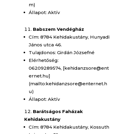
m)
Állapot: Aktív
Babszem Vendégház
Cím: 8784 Kehidakustány, Hunyadi
János utca 46.
Tulajdonos: Girdán Józsefné
Elérhetőség:
06209289574, [kehidanzsore@ent
ernet.hu]
(mailto:kehidanzsore@enternet.h
u)
Állapot: Aktív
Barátságos Faházak
Kehidakustány
Cím: 8784 Kehidakustány, Kossuth