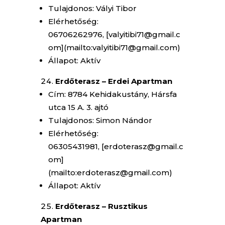
Tulajdonos: Vályi Tibor
Elérhetőség:
06706262976, [valyitibi71@gmail.c
om](mailto:valyitibi71@gmail.com)
Állapot: Aktív
Erdőterasz – Erdei Apartman
Cím: 8784 Kehidakustány, Hársfa
utca 15 A. 3. ajtó
Tulajdonos: Simon Nándor
Elérhetőség:
06305431981, [erdoterasz@gmail.c
om]
(mailto:erdoterasz@gmail.com)
Állapot: Aktív
Erdőterasz – Rusztikus
Apartman