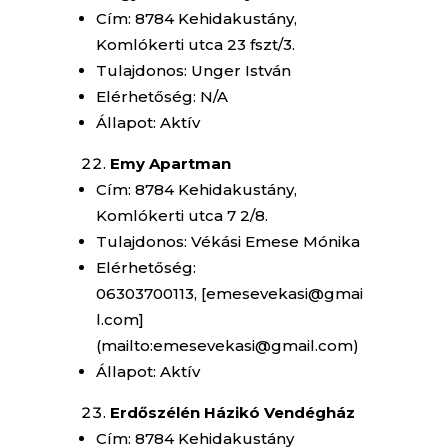
Cím: 8784 Kehidakustány,
Komlókerti utca 23 fszt/3.
Tulajdonos: Unger István
Elérhetőség: N/A
Állapot: Aktív
Emy Apartman
Cím: 8784 Kehidakustány,
Komlókerti utca 7 2/8.
Tulajdonos: Vékási Emese Mónika
Elérhetőség:
06303700113, [emesevekasi@gmai
l.com]
(mailto:emesevekasi@gmail.com)
Állapot: Aktív
Erdőszélén Házikó Vendégház
Cím: 8784 Kehidakustány