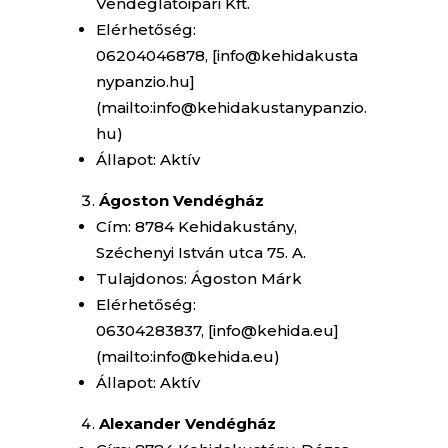
Vendéglátóipari Kft.
Elérhetőség:
06204046878, [info@kehidakusta
nypanzio.hu]
(mailto:info@kehidakustanypanzio.
hu)
Állapot: Aktív
Ágoston Vendégház
Cím: 8784 Kehidakustány,
Széchenyi István utca 75. A.
Tulajdonos: Ágoston Márk
Elérhetőség:
06304283837, [info@kehida.eu]
(mailto:info@kehida.eu)
Állapot: Aktív
Alexander Vendégház