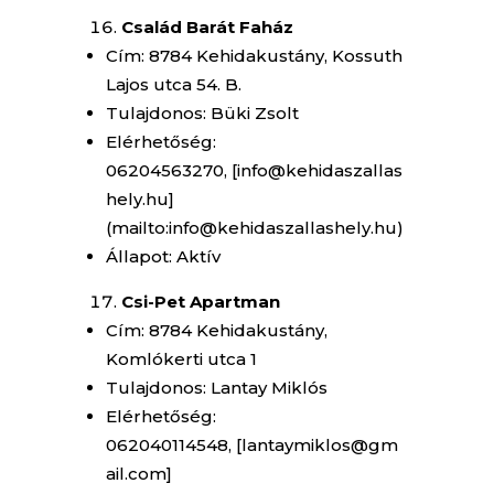
Család Barát Faház
Cím: 8784 Kehidakustány, Kossuth
Lajos utca 54. B.
Tulajdonos: Büki Zsolt
Elérhetőség:
06204563270, [info@kehidaszallas
hely.hu]
(mailto:info@kehidaszallashely.hu)
Állapot: Aktív
Csi-Pet Apartman
Cím: 8784 Kehidakustány,
Komlókerti utca 1
Tulajdonos: Lantay Miklós
Elérhetőség:
062040114548, [lantaymiklos@gm
ail.com]