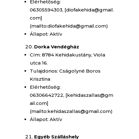
Elérhetőség:
06305594303, [diofakehida@gmail.
com]
(mailto:diofakehida@gmail.com)
Állapot: Aktív
Dorka Vendégház
Cím: 8784 Kehidakustány, Viola
utca 16.
Tulajdonos: Cságolyné Boros
Krisztina
Elérhetőség:
06306642722, [kehidaszallas@gm
ail.com]
(mailto:kehidaszallas@gmail.com)
Állapot: Aktív
Egyéb Szálláshely