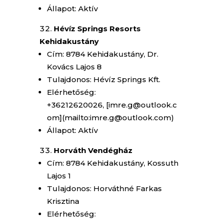
Állapot: Aktív
Hévíz Springs Resorts
Kehidakustány
Cím: 8784 Kehidakustány, Dr.
Kovács Lajos 8
Tulajdonos: Hévíz Springs Kft.
Elérhetőség:
+36212620026, [imre.g@outlook.c
om](mailto:imre.g@outlook.com)
Állapot: Aktív
Horváth Vendégház
Cím: 8784 Kehidakustány, Kossuth
Lajos 1
Tulajdonos: Horváthné Farkas
Krisztina
Elérhetőség: