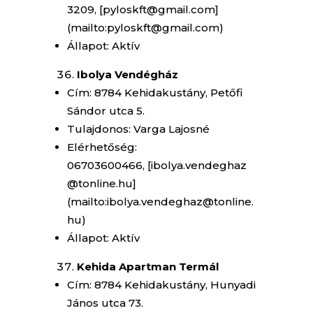
3209, [pyloskft@gmail.com]
(mailto:pyloskft@gmail.com)
Állapot: Aktív
Ibolya Vendégház
Cím: 8784 Kehidakustány, Petőfi
Sándor utca 5.
Tulajdonos: Varga Lajosné
Elérhetőség:
06703600466, [ibolya.vendeghaz
@tonline.hu]
(mailto:ibolya.vendeghaz@tonline.
hu)
Állapot: Aktív
Kehida Apartman Termál
Cím: 8784 Kehidakustány, Hunyadi
János utca 73.