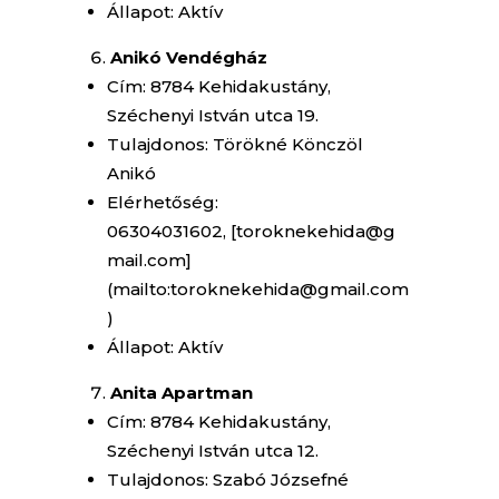
Állapot: Aktív
Anikó Vendégház
Cím: 8784 Kehidakustány,
Széchenyi István utca 19.
Tulajdonos: Törökné Könczöl
Anikó
Elérhetőség:
06304031602, [toroknekehida@g
mail.com]
(mailto:toroknekehida@gmail.com
)
Állapot: Aktív
Anita Apartman
Cím: 8784 Kehidakustány,
Széchenyi István utca 12.
Tulajdonos: Szabó Józsefné