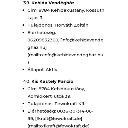
Kehida Vendégház
Cím: 8784 Kehidakustány, Kossuth
Lajos 3
Tulajdonos: Horváth Zoltán
Elérhetőség:
06209832360, [info@kehidavende
ghaz.hu]
(mailto:info@kehidavendeghaz.hu
)
Állapot: Aktív
Kis Kastély Panzió
Cím: 8784 Kehidakustány,
Komlókerti utca 39.
Tulajdonos: Fewokraft Kft.
Elérhetőség: 0036-30-314-06-
99, [fkraft@fewokraft.de]
(mailto:fkraft@fewokraft.de)