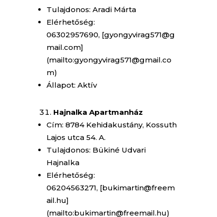
Tulajdonos: Aradi Márta
Elérhetőség:
06302957690, [gyongyvirag571@g
mail.com]
(mailto:gyongyvirag571@gmail.co
m)
Állapot: Aktív
Hajnalka Apartmanház
Cím: 8784 Kehidakustány, Kossuth
Lajos utca 54. A.
Tulajdonos: Bükiné Udvari
Hajnalka
Elérhetőség:
06204563271, [bukimartin@freem
ail.hu]
(mailto:bukimartin@freemail.hu)