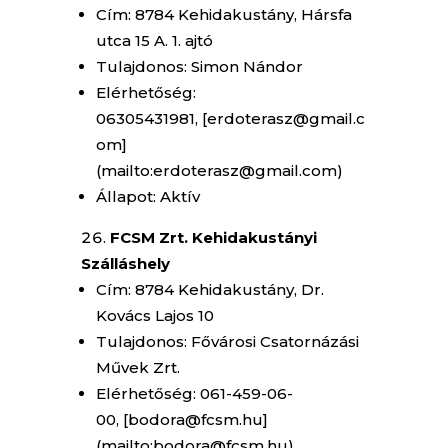
Cím: 8784 Kehidakustány, Hársfa
utca 15 A. 1. ajtó
Tulajdonos: Simon Nándor
Elérhetőség:
06305431981, [erdoterasz@gmail.c
om]
(mailto:erdoterasz@gmail.com)
Állapot: Aktív
FCSM Zrt. Kehidakustányi
Szálláshely
Cím: 8784 Kehidakustány, Dr.
Kovács Lajos 10
Tulajdonos: Fővárosi Csatornázási
Művek Zrt.
Elérhetőség: 061-459-06-
00, [bodora@fcsm.hu]
(mailto:bodora@fcsm.hu)