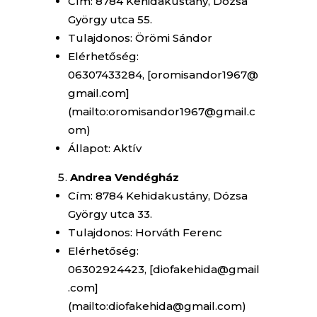
Cím: 8784 Kehidakustány, Dózsa
György utca 55.
Tulajdonos: Örömi Sándor
Elérhetőség:
06307433284, [oromisandor1967@
gmail.com]
(mailto:oromisandor1967@gmail.c
om)
Állapot: Aktív
Andrea Vendégház
Cím: 8784 Kehidakustány, Dózsa
György utca 33.
Tulajdonos: Horváth Ferenc
Elérhetőség:
06302924423, [diofakehida@gmail
.com]
(mailto:diofakehida@gmail.com)