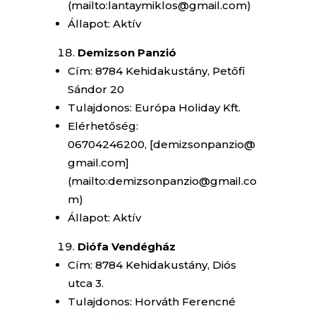
(mailto:lantaymiklos@gmail.com)
Állapot: Aktív
Demizson Panzió
Cím: 8784 Kehidakustány, Petőfi
Sándor 20
Tulajdonos: Európa Holiday Kft.
Elérhetőség:
06704246200, [demizsonpanzio@
gmail.com]
(mailto:demizsonpanzio@gmail.co
m)
Állapot: Aktív
Diófa Vendégház
Cím: 8784 Kehidakustány, Diós
utca 3.
Tulajdonos: Horváth Ferencné