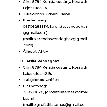
Cím: 8784 Kehidakustány, Kossuth
Lajos utca 54.
Tulajdonos: Udvari Csaba
Elérhetőség:
06306285554, [arendasvendeghaz
@gmail.com]
(mailto:arendasvendeghaz@gmail
.com)
Állapot: Aktív
Attila Vendégház
Cím: 8784 Kehidakustány, Kossuth
Lajos utca 42 B.
Tulajdonos: Gróf Bt.
Elérhetőség:
209213620, [grofattilatamas@gmai
l.com]
(mailto:grofattilatamas@gmail.co