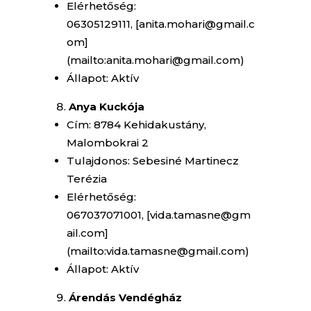
Elérhetőség:
06305129111, [anita.mohari@gmail.c
om]
(mailto:anita.mohari@gmail.com)
Állapot: Aktív
Anya Kuckója
Cím: 8784 Kehidakustány,
Malombokrai 2
Tulajdonos: Sebesiné Martinecz
Terézia
Elérhetőség:
067037071001, [vida.tamasne@gm
ail.com]
(mailto:vida.tamasne@gmail.com)
Állapot: Aktív
Árendás Vendégház