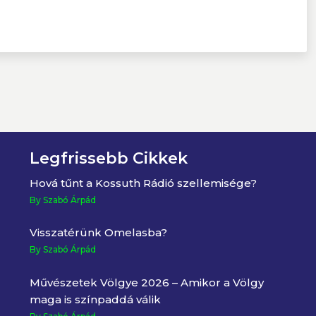
Legfrissebb Cikkek
Hová tűnt a Kossuth Rádió szellemisége?
By Szabó Árpád
Visszatérünk Omelasba?
By Szabó Árpád
Művészetek Völgye 2026 – Amikor a Völgy
maga is színpaddá válik