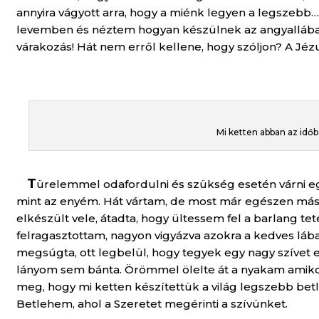
annyira vágyott arra, hogy a miénk legyen a legszebb
levemben és néztem hogyan készülnek az angyallábak,
várakozás! Hát nem erről kellene, hogy szóljon? A Jé
Mi ketten abban az időb
T
ürelemmel odafordulni és szükség esetén várni eg
mint az enyém. Hát vártam, de most már egészen más l
elkészült vele, átadta, hogy ültessem fel a barlang t
felragasztottam, nagyon vigyázva azokra a kedves láb
megsúgta, ott legbelül, hogy tegyek egy nagy szívet en
lányom sem bánta. Örömmel ölelte át a nyakam amikor
meg, hogy mi ketten készítettük a világ legszebb betle
Betlehem, ahol a Szeretet megérinti a szívünket.