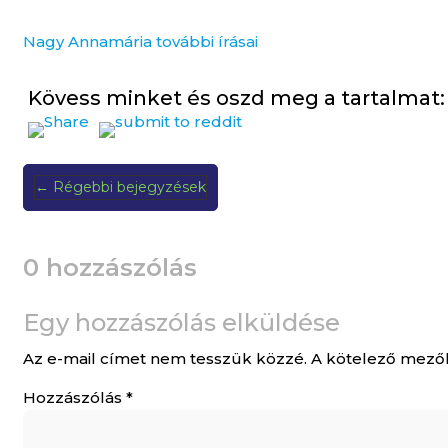
Nagy Annamária további írásai
Kövess minket és oszd meg a tartalmat:
←
Régebbi bejegyzések
0 hozzászólás
Egy hozzászólás elküldése
Az e-mail címet nem tesszük közzé.
A kötelező mező
Hozzászólás
*