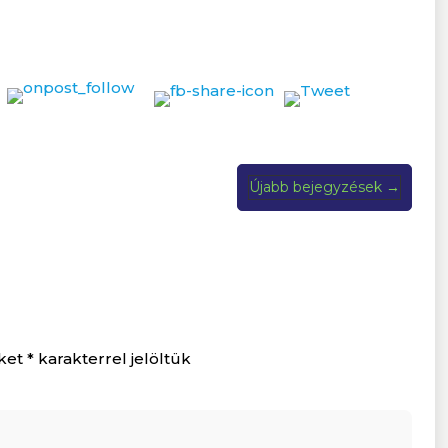
Újabb bejegyzések
→
ket
*
karakterrel jelöltük