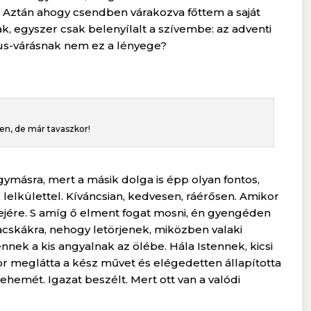
… Aztán ahogy csendben várakozva főttem a saját
 egyszer csak belenyílalt a szívembe: az adventi
zus-várásnak nem ez a lényege?
en, de már tavaszkor!
ymásra, mert a másik dolga is épp olyan fontos,
elkülettel. Kíváncsian, kedvesen, ráérősen. Amikor
etejére. S amíg ő elment fogat mosni, én gyengéden
acskákra, nehogy letörjenek, miközben valaki
nek a kis angyalnak az ölébe. Hála Istennek, kicsi
 meglátta a kész művet és elégedetten állapította
hemét. Igazat beszélt. Mert ott van a valódi