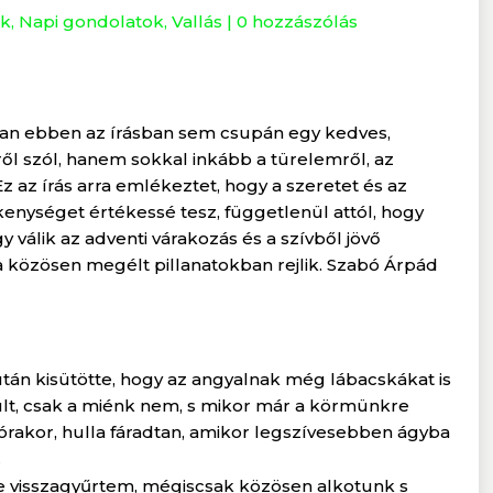
ok
,
Napi gondolatok
,
Vallás
|
0 hozzászólás
yan ebben az írásban sem csupán egy kedves,
l szól, hanem sokkal inkább a türelemről, az
z az írás arra emlékeztet, hogy a szeretet és az
nységet értékessé tesz, függetlenül attól, hogy
válik az adventi várakozás és a szívből jövő
 közösen megélt pillanatokban rejlik. Szabó Árpád
 után kisütötte, hogy az angyalnak még lábacskákat is
ült, csak a miénk nem, s mikor már a körmünkre
 órakor, hulla fáradtan, amikor legszívesebben ágyba
.
e visszagyűrtem, mégiscsak közösen alkotunk s