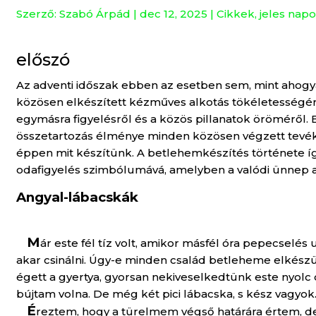
Szerző:
Szabó Árpád
|
dec 12, 2025
|
Cikkek
,
jeles nap
előszó
Az adventi időszak ebben az esetben sem, mint ahog
közösen elkészített kézműves alkotás tökéletességérő
egymásra figyelésről és a közös pillanatok öröméről. E
összetartozás élménye minden közösen végzett tevéke
éppen mit készítünk. A betlehemkészítés története így 
odafigyelés szimbólumává, amelyben a valódi ünnep a
Angyal-lábacskák
M
ár este fél tíz volt, amikor másfél óra pepecselés
akar csinálni. Úgy-e minden család betleheme elkész
égett a gyertya, gyorsan nekiveselkedtünk este nyolc
bújtam volna. De még két pici lábacska, s kész vagyok
É
reztem, hogy a türelmem végső határára értem, d