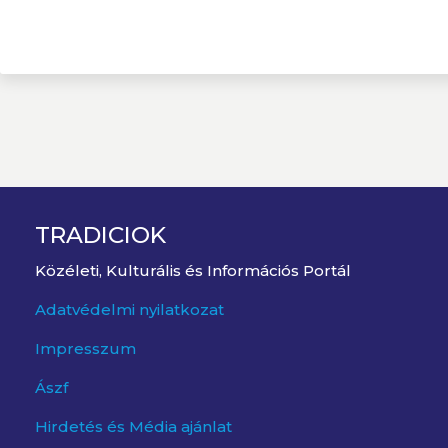
TRADICIOK
Közéleti, Kulturális és Információs Portál
Adatvédelmi nyilatkozat
Impresszum
Ászf
Hirdetés és Média ajánlat