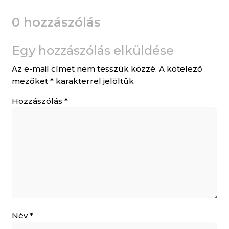
0 hozzászólás
Egy hozzászólás elküldése
Az e-mail címet nem tesszük közzé.
A kötelező
mezőket
*
karakterrel jelöltük
Hozzászólás
*
Név
*