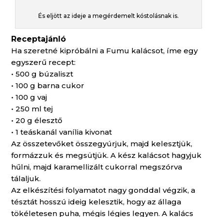
És eljött az ideje a megérdemelt kóstolásnak is.
Receptajánló
Ha szeretné kipróbálni a Fumu kalácsot, íme egy
egyszerű recept:
• 500 g búzaliszt
• 100 g barna cukor
• 100 g vaj
• 250 ml tej
• 20 g élesztő
• 1 teáskanál vanília kivonat
Az összetevőket összegyúrjuk, majd kelesztjük,
formázzuk és megsütjük. A kész kalácsot hagyjuk
hűlni, majd karamellizált cukorral megszórva
tálaljuk.
Az elkészítési folyamatot nagy gonddal végzik, a
tésztát hosszú ideig kelesztik, hogy az állaga
tökéletesen puha, mégis légies legyen. A kalács