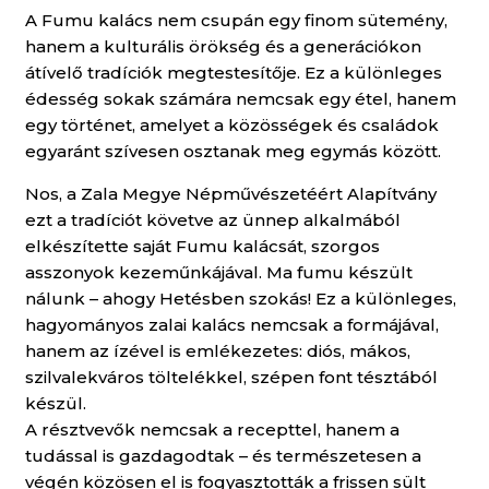
A Fumu kalács nem csupán egy finom sütemény,
hanem a kulturális örökség és a generációkon
átívelő tradíciók megtestesítője. Ez a különleges
édesség sokak számára nemcsak egy étel, hanem
egy történet, amelyet a közösségek és családok
egyaránt szívesen osztanak meg egymás között.
Nos, a Zala Megye Népművészetéért Alapítvány
ezt a tradíciót követve az ünnep alkalmából
elkészítette saját Fumu kalácsát, szorgos
asszonyok kezeműnkájával. Ma fumu készült
nálunk – ahogy Hetésben szokás! Ez a különleges,
hagyományos zalai kalács nemcsak a formájával,
hanem az ízével is emlékezetes: diós, mákos,
szilvalekváros töltelékkel, szépen font tésztából
készül.
A résztvevők nemcsak a recepttel, hanem a
tudással is gazdagodtak – és természetesen a
végén közösen el is fogyasztották a frissen sült