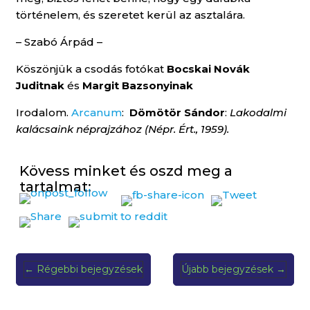
történelem, és szeretet kerül az asztalára.
– Szabó Árpád –
Köszönjük a csodás fotókat
Bocskai Novák
Juditnak
és
Margit Bazsonyinak
Irodalom.
Arcanum
:
Dömötör Sándor
:
Lakodalmi
kalácsaink néprajzához (Népr. Ért., 1959).
Kövess minket és oszd meg a
tartalmat:
←
Régebbi bejegyzések
Újabb bejegyzések
→