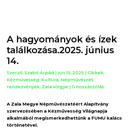
A hagyományok és ízek
találkozása.2025. június
14.
Szerző:
Szabó Árpád
|
jún 15, 2025
|
Cikkek
,
Kézművesség
,
Kultúra
,
Népművészet
,
rendezvények
,
Zala völgye
|
0 hozzászólás
A Zala Megye Népművészetéért Alapítvány
szervezésében a Kézművesség Világnapja
alkalmából megismerkedhettünk a FUMU kalács
történetével.