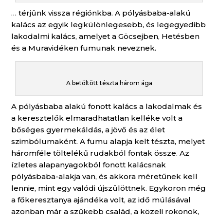
… térjünk vissza régiónkba. A pólyásbaba-alakú
kalács az egyik legkülönlegesebb, és legegyedibb
lakodalmi kalács, amelyet a Göcsejben, Hetésben
és a Muravidéken fumunak neveznek.
A betöltött tészta három ága
A pólyásbaba alakú fonott kalács a lakodalmak és
a keresztelők elmaradhatatlan kelléke volt a
bőséges gyermekáldás, a jövő és az élet
szimbólumaként. A fumu alapja kelt tészta, melyet
háromféle töltelékű rudakból fontak össze. Az
ízletes alapanyagokból fonott kalácsnak
pólyásbaba-alakja van, és akkora méretűnek kell
lennie, mint egy valódi újszülöttnek. Egykoron még
a főkeresztanya ajándéka volt, az idő múlásával
azonban már a szűkebb család, a közeli rokonok,