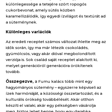
különlegessége a tetejére szórt ropogós
cukorbevonat, amely sütés közben
karamellizálódik, így egyedi ízvilágot és textúrát ad
a süteménynek.
Különleges variációk
Az eredeti receptet számos változat ihlette meg az
idők során, így ma már létezik csokoládés,
gyümölcsös, vagy akár dióval megbolondított
verziója is. Sok család saját receptet alakított ki,
melyet generációról generációra örökítenek
tovább.
Összegezve,
a
Fumu kalács több mint egy
hagyományos sütemény – egyszerre képviseli az
ízek harmóniáját, a közösségi összetartozást, és a
kulturális örökség továbbélését. Akár otthon
készíti el valaki, akár egy pékségben vásárolja
meg, biztos lehet benne, hogy egy darabka