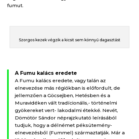
fumut.
Szorgos kezek végzik a kicsit sem könnyű dagasztást
A Fumu kalács eredete
A Fumu kalács eredete, vagy talán az
elnevezése más régiókban is előfordult, de
jellemzően a Göcsejben, Hetésben és a
Muravidéken vált tradícionális,- történelmi
gyökereket vert- lakodalmi étekké. Nevét,
Dömötör Sándor néprajzkutató leírásából
tudjuk, hogy a délnémet péksütemény-
elnevezésből (Fummel) származtatják. Már a