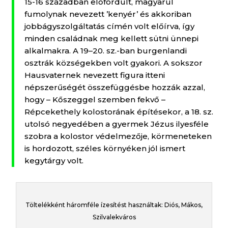
15-16 században előfordult, magyarul
fumolynak nevezett ’kenyér’ és akkoriban
jobbágyszolgáltatás címén volt előírva, így
minden családnak meg kellett sütni ünnepi
alkalmakra. A 19–20. sz.-ban burgenlandi
osztrák községekben volt gyakori. A sokszor
Hausvaternek nevezett figura itteni
népszerűségét összefüggésbe hozzák azzal,
hogy – Kőszeggel szemben fekvő –
Répcekethely kolostorának építésekor, a 18. sz.
utolsó negyedében a gyermek Jézus ilyesféle
szobra a kolostor védelmezője, körmeneteken
is hordozott, széles környéken jól ismert
kegytárgy volt.
Töltelékként háromféle ízesítést használtak: Diós, Mákos,
Szilvalekváros