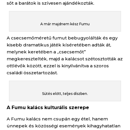
sőt a barátok is szívesen ajándékozták.
A már majdnem kész Fumu
A csecsemőméretű fumut bebugyolálták és egy
kisebb dramatikus játék kíséretében adták át,
melynek keretében a „csecsemőt”
megkeresztelték, majd a kalácsot szétosztották az
ottlévők között, ezzel is kinyilvánítva a szoros
családi összetartozást.
Sütés előtt, teljes díszben.
A Fumu kalács kulturális szerepe
A Fumu kalács nem csupán egy étel, hanem
ünnepek és közösségi események kihagyhatatlan