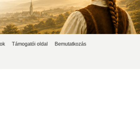
ok
Támogatói oldal
Bemutatkozás
Amikor szólok annak oka van, és annak is amikor