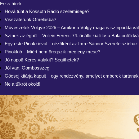
Friss hírek
Hová tűnt a Kossuth Rádió szellemisége?
Visszatérünk Omelasba?
Művészetek Völgye 2026 – Amikor a Völgy maga is színpaddá vál
Színek az égből – Vollein Ferenc 74. önálló kiállítása Balatonföldv
Egy este Pinokkióval – nézőként az Imre Sándor Szeretetszínház
Pinokkió – Miért nem öregszik meg egy mese?
Jó napot! Keres valakit? Segíthetek?
Jól van, Gombosszeg!
Göcsej kitárja kapuit – egy rendezvény, amelyet emberek tartanak
Ne a tükröt okold!