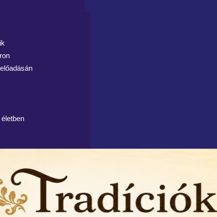
ik
áron
 előadásán
 életben