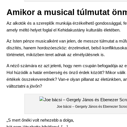
Amikor a musical túlmutat ö
Az alkotók és a szereplők munkája érzékelhető gondossággal, fele
amely méltó helyet foglal el Kehidakustány kulturális életében.
Az Isten pénze musicalként van jelen, de messze túlmutat a műfa
díszítés, hanem hordozóeszköz: érzelmeket, belső konfliktusokat
történetet, miközben teret adnak az elmélyülésnek is.
A néző számára ez azt jelenti, hogy nem csupán befogadója az
Hol húzódik a határ emberség és önző érdek között? Mikor válik 
értékek összekeverednek? Van-e olyan pillanat az életünkben, am
változtatni a jövőn?
Joe bácsi – Gergely János és Ebenezer Scroo
„S mert őnéki volt nehezebb a dolga,
hát nem játszhatta hibátlanul. […]