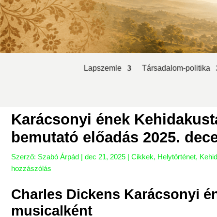
Lapszemle
Társadalom-politika
Karácsonyi ének Kehidakust
bemutató előadás 2025. dec
Szerző:
Szabó Árpád
|
dec 21, 2025
|
Cikkek
,
Helytörténet
,
Kehi
hozzászólás
Charles Dickens Karácsonyi é
musicalként