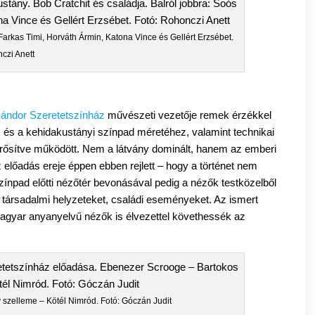
 Farkas Timi, Horváth Ármin, Katona Vince és Gellért Erzsébet.
czi Anett
ándor Szeretetszínház
művészeti vezetője remek érzékkel
oz és a kehidakustányi színpad méretéhez, valamint technikai
 erősítve működött. Nem a látvány dominált, hanem az emberi
 előadás ereje éppen ebben rejlett – hogy a történet nem
ínpad előtti nézőtér bevonásával pedig a nézők testközelből
társadalmi helyzeteket, családi eseményeket. Az ismert
magyar anyanyelvű nézők is élvezettel követhessék az
szelleme – Kötél Nimród. Fotó: Góczán Judit