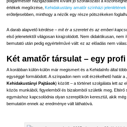
polgármester házigazdaként kívánt jó szórakozást a közönségnek
értékek megőrzése,
Kehidakustány amatőr színházi jelenlétének
erőteljesebben, minthogy a nézők egy része pótszékeken foglalhat
A darab alapvető kérdése –
mit ér a szeretet és az emberi kapcso
első jelenetektől világosan kirajzolódott. Nem didaktikusan, nem
bemutató után pedig egyértelművé vált: ez az előadás nem vála
Két amatőr társulat – egy prof
A korábban külön-külön már megismert és a KehidaInfo által több
egységgé formálódott. A színpadon nem volt érzékelhető határ a „
Kehidakustányi Pajtások
) között – a történet szolgálata lett 
közös munkából, figyelemből és bizalomból születik meg. Eltér
egymáshoz kapcsolódnia olyan szereplőkön keresztül, akik még 
bemutatón ennek az eredménye vált láthatóvá.