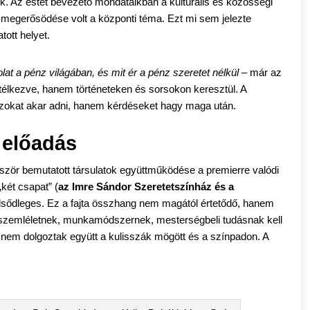
. Az estet bevezető mondataikban a kulturális és közösségi
megerősödése volt a központi téma. Ezt mi sem jelezte
ott helyet.
lat a pénz világában, és mit ér a pénz szeretet nélkül
– már az
 ítélkezve, hanem történeteken és sorsokon keresztül. A
szokat akar adni, hanem kérdéseket hagy maga után.
i előadás
ször bemutatott társulatok együttműködése a premierre valódi
két csapat” (
az Imre Sándor Szeretetszínház és a
az elsődleges. Ez a fajta összhang nem magától értetődő, hanem
ő szemléletnek, munkamódszernek, mesterségbeli tudásnak kell
nem dolgoztak együtt a kulisszák mögött és a színpadon. A