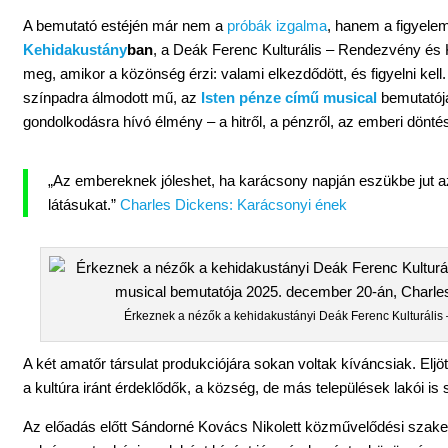
A bemutató estéjén már nem a
próbák izgalma
, hanem a figyelem
Kehidakustány
ban
, a Deák Ferenc Kulturális – Rendezvény és 
meg, amikor a közönség érzi: valami elkezdődött, és figyelni kell
színpadra álmodott mű, az
Isten pénze
című musical
bemutatója
gondolkodásra hívó élmény – a hitről, a pénzről, az emberi dönt
„Az embereknek jóleshet, ha karácsony napján eszükbe jut az,
látásukat.”
Charles Dickens: Karácsonyi ének
Érkeznek a nézők a kehidakustányi Deák Ferenc Kulturális
A két amatőr társulat produkciójára sokan voltak kíváncsiak. Eljöt
a kultúra iránt érdeklődők, a község, de más települések lakói is
Az előadás előtt Sándorné Kovács Nikolett közművelődési szak