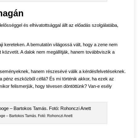
nmagán
lősséggel és elhivatottsággal állt az előadás szolgálatába,
ji kereteken. A bemutatón világossá vált, hogy a zene nem
 közvetít. A dalok nem megállítják, hanem továbbviszik a
 eseményeknek, hanem részesévé válik a kérdésfelvetéseknek.
a pénz eszközből céllá? És mi történik akkor, ha ezek az
ikor felismerjük, hogy tévesen döntöttünk? Van-e esély
ge – Bartokos Tamás. Fotó: Rohonczi Anett