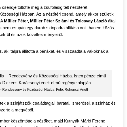
 csendje töltötte meg a zsúfolásig telt nézőteret
Közösségi Házban. Az a nézőtéri csend, amely akkor születik
. A
Müller Péter, Müller Péter Sziámi és Tolcsvay László
által
 nem csupán egy darab színpadra állítása volt, hanem közös
ésekről és azok következményeiről.
 aki talpra állította a bénákat, és visszaadta a vakoknak a
 – Rendezvény és Közösségi Házba. Fotó: Rohonczi Anett
tek a színjátszók családtagjai, barátai, ismerősei, a színház és
 szerte a megyéből.
ember köszöntötte a nézőket, majd Kutnyák Márió Ferenc