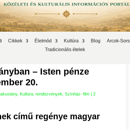
Cikkek
Életmód
Kultúra
Blog
Arcok-Sors
Tradicionális ételek
ányban – Isten pénze
ember 20.
dakustány
,
Kultúra
,
rendezvények
,
Színház- film
|
2
nek című regénye magyar